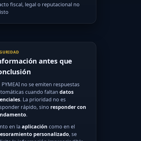
cto fiscal, legal o reputacional no
isto
GURIDAD
nformación antes que
onclusión
 PYMEAI no se emiten respuestas
tomáticas cuando faltan
datos
enciales
. La prioridad no es
sponder rápido, sino
responder con
undamento
.
nto en la
aplicación
como en el
esoramiento personalizado
, se