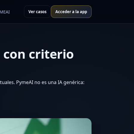
YMEAI
Ver casos
Acceder a la app
 con criterio
ctuales. PymeAI no es una IA genérica: