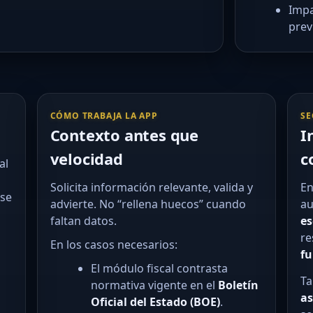
Impa
prev
CÓMO TRABAJA LA APP
SE
Contexto antes que
I
velocidad
c
al
Solicita información relevante, valida y
En
 se
advierte. No “rellena huecos” cuando
au
faltan datos.
es
re
En los casos necesarios:
f
El módulo fiscal contrasta
Ta
normativa vigente en el
Boletín
as
Oficial del Estado (BOE)
.