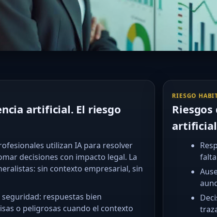
RIESGO HABI
cia artificial. El riesgo
Riesgos 
artifici
esionales utilizan IA para resolver
Resp
tomar decisiones con impacto legal. La
falt
ralistas: sin contexto empresarial, sin
Ause
aun
e seguridad: respuestas bien
Deci
isas o peligrosas cuando el contexto
traz