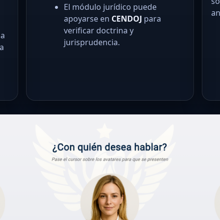
so
El módulo jurídico puede
an
apoyarse en
CENDOJ
para
verificar doctrina y
la
jurisprudencia.
la